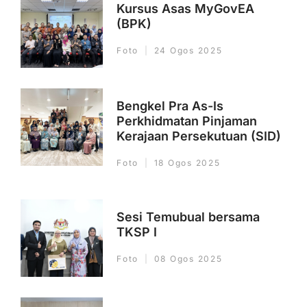
Kursus Asas MyGovEA
(BPK)
Foto
24 Ogos 2025
Bengkel Pra As-Is
Perkhidmatan Pinjaman
Kerajaan Persekutuan (SID)
Foto
18 Ogos 2025
Sesi Temubual bersama
TKSP I
Foto
08 Ogos 2025